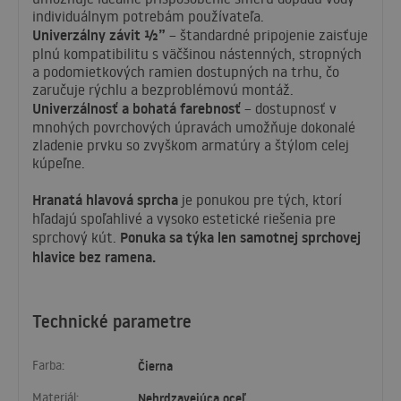
individuálnym potrebám používateľa.
Univerzálny závit ½”
– štandardné pripojenie zaisťuje
plnú kompatibilitu s väčšinou nástenných, stropných
a podomietkových ramien dostupných na trhu, čo
zaručuje rýchlu a bezproblémovú montáž.
Univerzálnosť a bohatá farebnosť
– dostupnosť v
mnohých povrchových úpravách umožňuje dokonalé
zladenie prvku so zvyškom armatúry a štýlom celej
kúpeľne.
Hranatá hlavová sprcha
je ponukou pre tých, ktorí
hľadajú spoľahlivé a vysoko estetické riešenia pre
Ponuka sa týka len samotnej sprchovej
sprchový kút.
hlavice bez ramena.
Technické parametre
Farba:
Čierna
Materiál:
Nehrdzavejúca oceľ