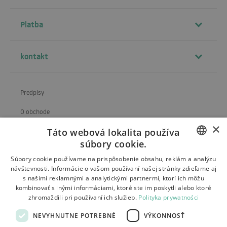
Platba
kontakt
Predpisy
O obchode
×
Táto webová lokalita používa
Preprava
súbory cookie.
Vrátenie a reklamácia
POLISH
Súbory cookie používame na prispôsobenie obsahu, reklám a analýzu
návštevnosti. Informácie o vašom používaní našej stránky zdieľame aj
Platby
BULGARIAN
s našimi reklamnými a analytickými partnermi, ktorí ich môžu
kombinovať s inými informáciami, ktoré ste im poskytli alebo ktoré
Kontakt
CZECH
zhromaždili pri používaní ich služieb.
Polityka prywatności
FRENCH
NEVYHNUTNE POTREBNÉ
VÝKONNOSŤ
SPANISH