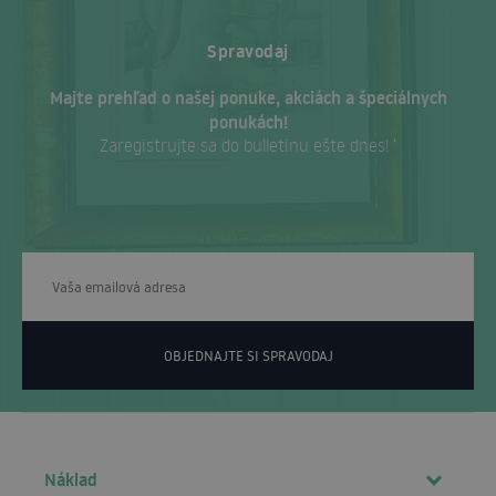
Spravodaj
Majte prehľad o našej ponuke, akciách a špeciálnych
ponukách!
Zaregistrujte sa do bulletinu ešte dnes! ‘
OBJEDNAJTE SI SPRAVODAJ
Náklad