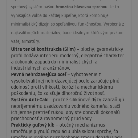
hranatou hlavovou sprchou
sprchový systém našou
. Je to
vynikajúca voľba do každej kúpeľne, ktorá kombinuje
minimalistický dizajn so spoľahlivou funkčnosťou. Vyrobená z
najkvalitnejších materiálov, bude ideálnym kľúčovým prvkom
vašej armatúry.
Ultra tenká konštrukcia (Slim)
– plochý, geometrický
profil dodáva interiéru moderný, elegantný charakter
a dokonale zapadá do minimalistických a
industriálnych aranžmánov.
Pevná nehrdzavejúca oceľ
– vyhotovenie z
vysokokvalitnej nehrdzavejúcej ocele zaručuje plnú
odolnosť proti vlhkosti, korózii a mechanickému
poškodeniu, čo zaisťuje dlhoročnú životnosť.
Systém Anti-Calc
– pružné silikónové dýzy zabraňujú
nepríjemnému usadzovaniu vodného kameňa; stačí
ich jemne pretrieť rukou, aby ste obnovili dokonalú
priechodnosť a rovnomerný prúd vody.
Praktický guľový kĺb
– otočný mechanizmus
umožňuje plynulú reguláciu uhla sklonu sprchy, čo
umožňuje ideálne prispôsobenie smeru dopadu vody