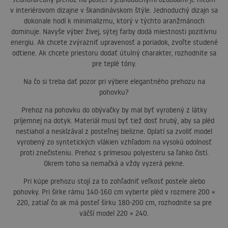
v interiérovom dizajne v škandinávskom štýle. Jednoduchý dizajn sa
dokonale hodí k minimalizmu, ktorý v týchto aranžmánoch
dominuje. Navyše výber živej, sýtej farby dodá miestnosti pozitívnu
energiu. Ak chcete zvýrazniť upravenosť a poriadok, zvoľte studené
odtiene. Ak chcete priestoru dodať útulný charakter, rozhodnite sa
pre teplé tóny.
Na čo si treba dať pozor pri výbere elegantného prehozu na
pohovku?
Prehoz na pohovku do obývačky by mal byť vyrobený z látky
príjemnej na dotyk. Materiál musí byť tiež dosť hrubý, aby sa pléd
nestiahol a nesklzával z posteľnej bielizne. Oplatí sa zvoliť model
vyrobený zo syntetických vlákien vzhľadom na vysokú odolnosť
proti znečisteniu. Prehoz s prímesou polyesteru sa ľahko čistí.
Okrem toho sa nemačká a vždy vyzerá pekne.
Pri kúpe prehozu stojí za to zohľadniť veľkosť postele alebo
pohovky. Pri šírke rámu 140-160 cm vyberte pléd v rozmere 200 ×
220, zatiaľ čo ak má posteľ šírku 180-200 cm, rozhodnite sa pre
väčší model 220 × 240.