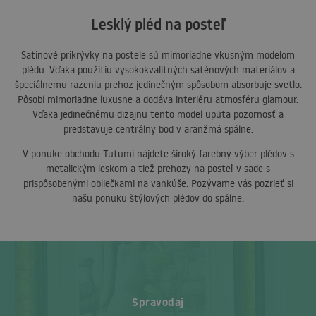
Lesklý pléd na posteľ
Satinové prikrývky na postele sú mimoriadne vkusným modelom
plédu. Vďaka použitiu vysokokvalitných saténových materiálov a
špeciálnemu razeniu prehoz jedinečným spôsobom absorbuje svetlo.
Pôsobí mimoriadne luxusne a dodáva interiéru atmosféru glamour.
Vďaka jedinečnému dizajnu tento model upúta pozornosť a
predstavuje centrálny bod v aranžmá spálne.
V ponuke obchodu Tutumi nájdete široký farebný výber plédov s
metalickým leskom a tiež prehozy na posteľ v sade s
prispôsobenými obliečkami na vankúše. Pozývame vás pozrieť si
našu ponuku štýlových plédov do spálne.
Spravodaj