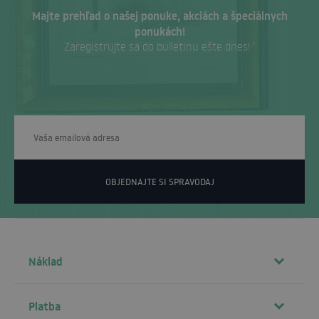
Majte prehľad o našej ponuke, akciách a špeciálnych
ponukách!
Zaregistrujte sa do bulletinu ešte dnes! ‘
OBJEDNAJTE SI SPRAVODAJ
Náklad
Platba