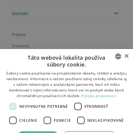
kontakt
Predpisy
O obchode
×
Táto webová lokalita používa
Preprava
súbory cookie.
Vrátenie a reklamácia
POLISH
Súbory cookie používame na prispôsobenie obsahu, reklám a analýzu
návštevnosti. Informácie o vašom používaní našej stránky zdieľame aj
Platby
BULGARIAN
s našimi reklamnými a analytickými partnermi, ktorí ich môžu
kombinovať s inými informáciami, ktoré ste im poskytli alebo ktoré
Kontakt
CZECH
zhromaždili pri používaní ich služieb.
Polityka prywatności
FRENCH
NEVYHNUTNE POTREBNÉ
VÝKONNOSŤ
SPANISH
CIELENIE
FUNKCIE
NEKLASIFIKOVANÉ
ITALIAN
Tutumi.pl
– všetky práva vyhradené
LITHUANIAN