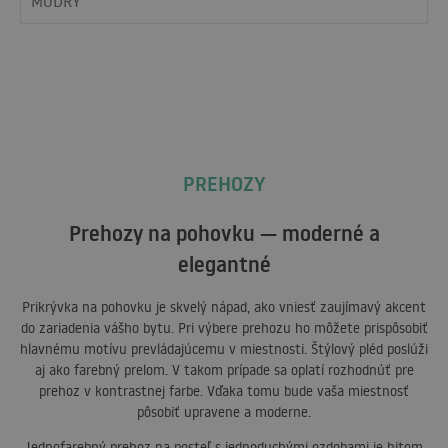
MODRÝ
PREHOZY
Prehozy na pohovku — moderné a
elegantné
Prikrývka na pohovku je skvelý nápad, ako vniesť zaujímavý akcent
do zariadenia vášho bytu. Pri výbere prehozu ho môžete prispôsobiť
hlavnému motívu prevládajúcemu v miestnosti. Štýlový pléd poslúži
aj ako farebný prelom. V takom prípade sa oplatí rozhodnúť pre
prehoz v kontrastnej farbe. Vďaka tomu bude vaša miestnosť
pôsobiť upravene a moderne.
Jednofarebný prehoz na posteľ s jednoduchými ozdobami je hitom