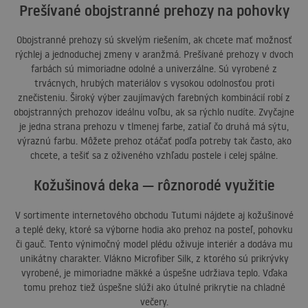
Prešívané obojstranné prehozy na pohovky
Obojstranné prehozy sú skvelým riešením, ak chcete mať možnosť
rýchlej a jednoduchej zmeny v aranžmá. Prešívané prehozy v dvoch
farbách sú mimoriadne odolné a univerzálne. Sú vyrobené z
trvácnych, hrubých materiálov s vysokou odolnosťou proti
znečisteniu. Široký výber zaujímavých farebných kombinácií robí z
obojstranných prehozov ideálnu voľbu, ak sa rýchlo nudíte. Zvyčajne
je jedna strana prehozu v tlmenej farbe, zatiaľ čo druhá má sýtu,
výraznú farbu. Môžete prehoz otáčať podľa potreby tak často, ako
chcete, a tešiť sa z oživeného vzhľadu postele i celej spálne.
Kožušinová deka — rôznorodé využitie
V sortimente internetového obchodu Tutumi nájdete aj kožušinové
a teplé deky, ktoré sa výborne hodia ako prehoz na posteľ, pohovku
či gauč. Tento výnimočný model plédu oživuje interiér a dodáva mu
unikátny charakter. Vlákno Microfiber Silk, z ktorého sú prikrývky
vyrobené, je mimoriadne mäkké a úspešne udržiava teplo. Vďaka
tomu prehoz tiež úspešne slúži ako útulné prikrytie na chladné
večery.