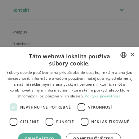
kontakt
Predpisy
O obchode
×
Táto webová lokalita používa
Preprava
súbory cookie.
Vrátenie a reklamácia
POLISH
Súbory cookie používame na prispôsobenie obsahu, reklám a analýzu
návštevnosti. Informácie o vašom používaní našej stránky zdieľame aj
Platby
BULGARIAN
s našimi reklamnými a analytickými partnermi, ktorí ich môžu
kombinovať s inými informáciami, ktoré ste im poskytli alebo ktoré
Kontakt
CZECH
zhromaždili pri používaní ich služieb.
Polityka prywatności
FRENCH
NEVYHNUTNE POTREBNÉ
VÝKONNOSŤ
SPANISH
CIELENIE
FUNKCIE
NEKLASIFIKOVANÉ
ITALIAN
Tutumi.pl
– všetky práva vyhradené
LITHUANIAN
platformy elektronického obchodu:
PRIJAŤ VŠETKO
ODMIETNUŤ VŠETKO