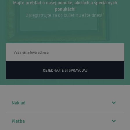
Majte prehľad o našej ponuke, akciách a špeciálnych
ponukách!
Zaregistrujte sa do bulletinu ešte dnes! ‘
OBJEDNAJTE SI SPRAVODAJ
Náklad
Platba