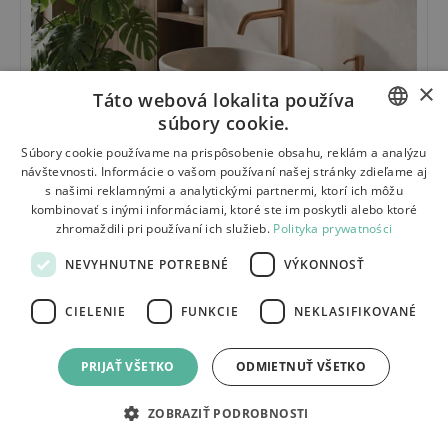
×
Táto webová lokalita používa
súbory cookie.
POLISH
Súbory cookie používame na prispôsobenie obsahu, reklám a analýzu
návštevnosti. Informácie o vašom používaní našej stránky zdieľame aj
BULGARIAN
s našimi reklamnými a analytickými partnermi, ktorí ich môžu
kombinovať s inými informáciami, ktoré ste im poskytli alebo ktoré
CZECH
75.00
€
zhromaždili pri používaní ich služieb.
Polityka prywatności
FRENCH
UMÝVADLO NA DOSKU MIRA GREIGE
NEVYHNUTNE POTREBNÉ
VÝKONNOSŤ
SPANISH
CIELENIE
FUNKCIE
NEKLASIFIKOVANÉ
ITALIAN
LITHUANIAN
PRIJAŤ VŠETKO
ODMIETNUŤ VŠETKO
GERMAN
ZOBRAZIŤ PODROBNOSTI
ROMANIAN