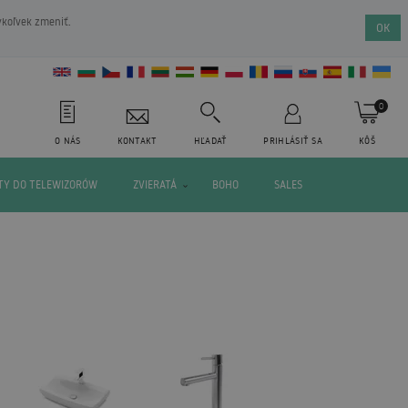
ykoľvek zmeniť.
OK
0
O NÁS
KONTAKT
HĽADAŤ
PRIHLÁSIŤ SA
KÔŠ
Y DO TELEWIZORÓW
ZVIERATÁ
BOHO
SALES