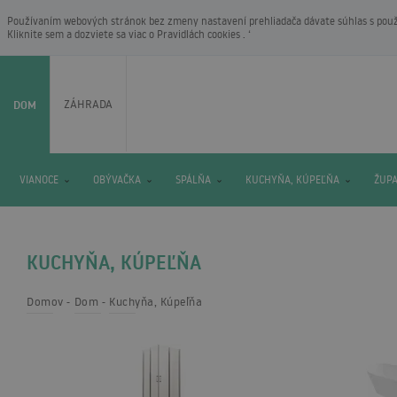
Používaním webových stránok bez zmeny nastavení prehliadača dávate súhlas s použí
Kliknite sem a dozviete sa viac o
Pravidlách cookies
. ‘
DOM
ZÁHRADA
VIANOCE
OBÝVAČKA
SPÁLŇA
KUCHYŇA, KÚPEĽŇA
ŽUP
KUCHYŇA, KÚPEĽŇA
Domov
Dom
Kuchyňa, Kúpeľňa