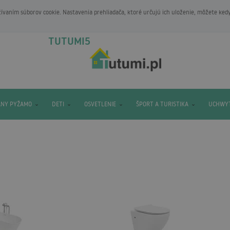
vaním súborov cookie. Nastavenia prehliadača, ktoré určujú ich uloženie, môžete ked
TUTUMI5
ANY PYŽAMO
DETI
OSVETLENIE
ŠPORT A TURISTIKA
UCHWYT