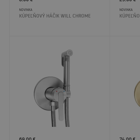
NOVINKA
NOVINKA
KÚPEĽŇOVÝ HÁČIK WILL CHROME
KÚPEĽŇO
69.00
€
74.00
€