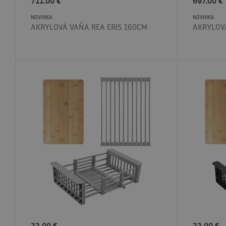
711.00
€
697.00
€
NOVINKA
NOVINKA
AKRYLOVÁ VAŇA REA ERIS 160CM
AKRYLOVÁ
22.00
€
22.00
€