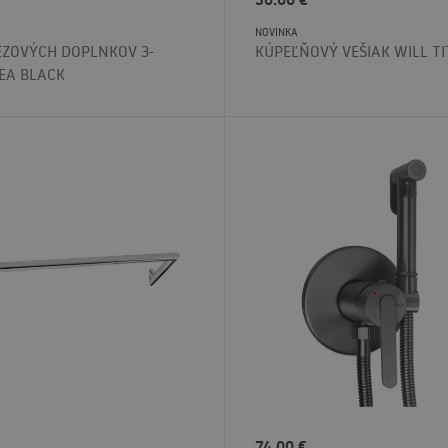
NOVINKA
EZOVÝCH DOPLNKOV 3-
KÚPEĽŇOVÝ VEŠIAK WILL T
EA BLACK
74.00
€