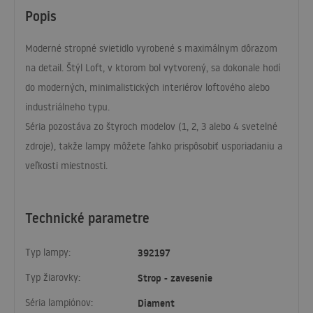
Popis
Moderné stropné svietidlo vyrobené s maximálnym dôrazom
na detail. Štýl Loft, v ktorom bol vytvorený, sa dokonale hodí
do moderných, minimalistických interiérov loftového alebo
industriálneho typu.
Séria pozostáva zo štyroch modelov (1, 2, 3 alebo 4 svetelné
zdroje), takže lampy môžete ľahko prispôsobiť usporiadaniu a
veľkosti miestnosti.
Technické parametre
Typ lampy:
392197
Typ žiarovky:
Strop - zavesenie
Séria lampiónov:
Diament