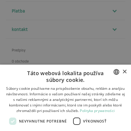
Platba
kontakt
Predpisy
O obchode
×
Táto webová lokalita používa
Preprava
súbory cookie.
Vrátenie a reklamácia
POLISH
Súbory cookie používame na prispôsobenie obsahu, reklám a analýzu
návštevnosti. Informácie o vašom používaní našej stránky zdieľame aj
Platby
BULGARIAN
s našimi reklamnými a analytickými partnermi, ktorí ich môžu
kombinovať s inými informáciami, ktoré ste im poskytli alebo ktoré
Kontakt
CZECH
zhromaždili pri používaní ich služieb.
Polityka prywatności
FRENCH
NEVYHNUTNE POTREBNÉ
VÝKONNOSŤ
SPANISH