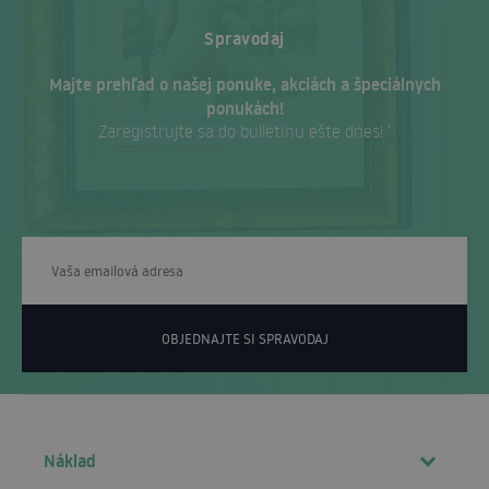
Spravodaj
Majte prehľad o našej ponuke, akciách a špeciálnych
ponukách!
Zaregistrujte sa do bulletinu ešte dnes! ‘
OBJEDNAJTE SI SPRAVODAJ
Náklad