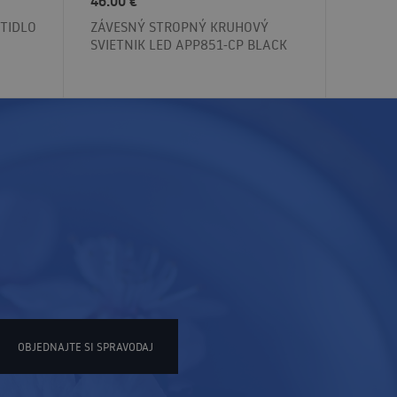
46.00 €
ÍTIDLO
ZÁVESNÝ STROPNÝ KRUHOVÝ
SVIETNIK LED APP851-CP BLACK
OBJEDNAJTE SI SPRAVODAJ