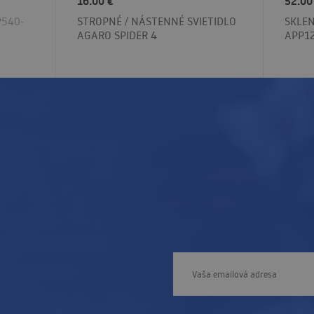
16.00 €
52.00
P540-
STROPNÉ / NÁSTENNÉ SVIETIDLO
SKLE
AGARO SPIDER 4
APP1