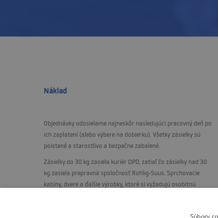
Náklad
Objednávky odosielame najneskôr nasledujúci pracovný deň po
ich zaplatení (alebo výbere na dobierku). Všetky zásielky sú
poistené a starostlivo a bezpečne zabalené.
Zásielky do 30 kg zasiela kuriér
DPD
, zatiaľ čo zásielky nad 30
kg zasiela prepravná spoločnosť Rohlig-Suus. Sprchovacie
kabíny, dvere a ďalšie výrobky, ktoré si vyžadujú osobitnú
starostlivosť, zasielame na paletách, vo zvislej polohe, na
špeciálne postavený stojan.
Súbory co