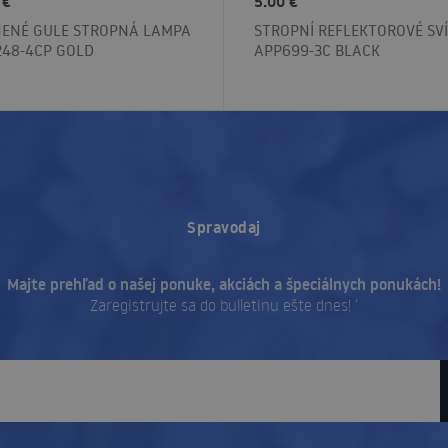
 €
5.00 €
NENÉ GULE STROPNÁ LAMPA
STROPNÍ REFLEKTOROVÉ SV
248-4CP GOLD
APP699-3C BLACK
Spravodaj
Majte prehľad o našej ponuke, akciách a špeciálnych ponukách!
Zaregistrujte sa do bulletinu ešte dnes! ‘