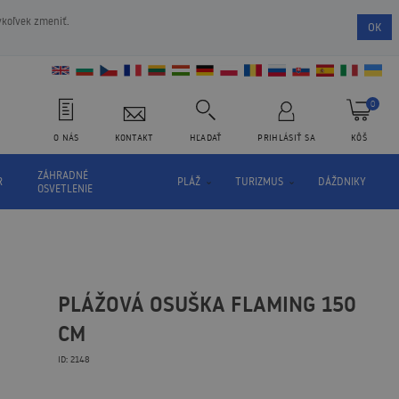
ykoľvek zmeniť.
OK
0
O NÁS
KONTAKT
HĽADAŤ
PRIHLÁSIŤ SA
KÔŠ
ZÁHRADNÉ
R
PLÁŽ
TURIZMUS
DÁŽDNIKY
OSVETLENIE
PLÁŽOVÁ OSUŠKA FLAMING 150
CM
ID: 2148