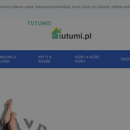
vaním súborov cookie. Nastavenia prehliadača, ktoré určujú ich uloženie, môžete ked
TUTUMI5
AVILÓNY A
KRYTY A
VOZÍKY A RUČNÉ
DEKO
ALTÁNY
ROHOŽE
VOZÍKY