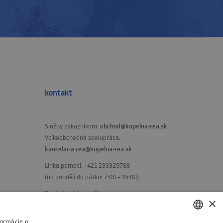
kontakt
obchod@kupelna-rea.sk
Služby zákazníkom:
Veľkoobchodná spolupráca:
kancelaria.rea@kupelna-rea.sk
Linka pomoci: +421 233329788
(od pondělí do pátku: 7:00 – 15:00)
Kontaktný formulár
×
formácie o