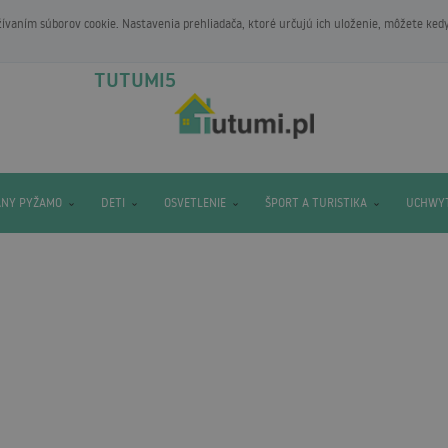
vaním súborov cookie. Nastavenia prehliadača, ktoré určujú ich uloženie, môžete ked
TUTUMI5
ANY PYŽAMO
DETI
OSVETLENIE
ŠPORT A TURISTIKA
UCHWYT