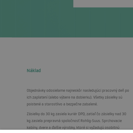
Náklad
Objednávky odosielame najneskôr nasledujúci pracovný deň po
ich zaplatení (alebo výbere na dobierku). Všetky zásielky sú
poistené a starostlivo a bezpečne zabalené.
Zásielky do 30 kg zasiela kuriér
DPD
, zatiaľ čo zásielky nad 30
kg zasiela prepravná spoločnosť Rohlig-Suus. Sprchovacie
kabíny, dvere a ďalšie výrobky, ktoré si vyžadujú osobitnú