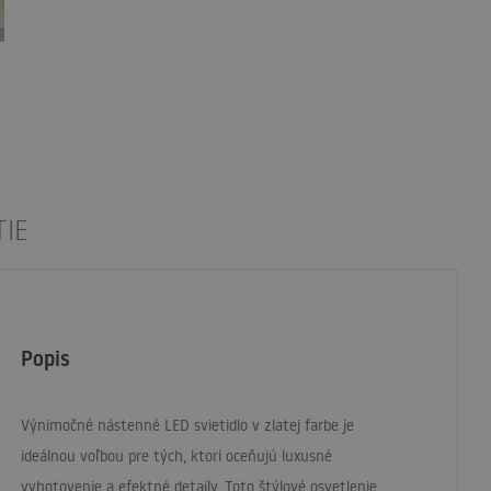
IE
Popis
Výnimočné nástenné
LED
svietidlo v zlatej farbe je
ideálnou voľbou pre tých, ktorí oceňujú luxusné
vyhotovenie a efektné detaily. Toto štýlové osvetlenie