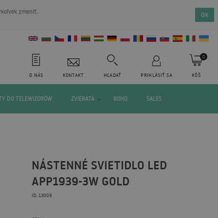
ykoľvek zmeniť.
OK
0
O NÁS
KONTAKT
HĽADAŤ
PRIHLÁSIŤ SA
KÔŠ
Y DO TELEWIZORÓW
ZVIERATÁ
BOHO
SALES
NÁSTENNÉ SVIETIDLO LED
APP1939-3W GOLD
ID: 13009