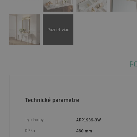
Pozrieť viac
PO
Technické parametre
Typ lampy:
APP1939-3W
Dĺžka
460 mm