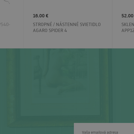
16.00 €
52.00
P540-
STROPNÉ / NÁSTENNÉ SVIETIDLO
SKLE
AGARO SPIDER 4
APP1