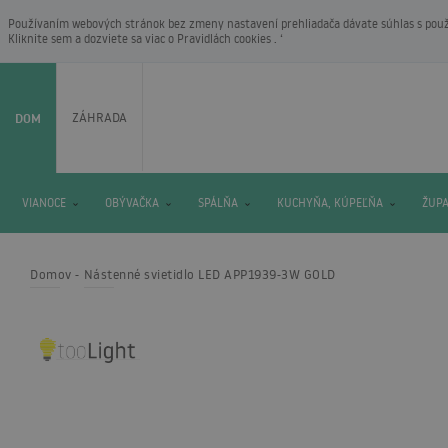
Používaním webových stránok bez zmeny nastavení prehliadača dávate súhlas s použí
Kliknite sem a dozviete sa viac o
Pravidlách cookies
. ‘
DOM
ZÁHRADA
VIANOCE
OBÝVAČKA
SPÁLŇA
KUCHYŇA, KÚPEĽŇA
ŽUP
Domov
Nástenné svietidlo LED APP1939-3W GOLD