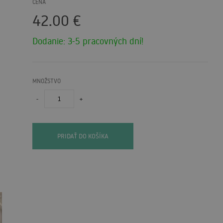
CENA
42.00
€
Dodanie: 3-5 pracovných dní!
MNOŽSTVO
-
+
PRIDAŤ DO KOŠÍKA