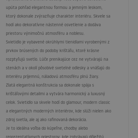
upúta pohľad elegantnou formou a jemným leskom,
ktorý dokonale zvýrazňuje charakter interiéru. Skvele sa
hodí ako dekoratívne nástenné osvetlenie a dodáva
priestoru výnimočnú atmosféru a noblesu.
Svietidlo je vybavené okrúhlymi tienidlami vyrobenými z
prvkov brúsených do podoby krištáľu, ktoré krásne
rozptyľujú svetlo. Lúče prenikajúce cez ne vytvárajú na
stenách a v okolí pôsobivé svetelné odlesky a vnášajú do
interiéru príjemnú, náladovú atmosféru plnú žiary.
Zlatá elegantná konštrukcia sa dokonale spája s
krištáľovými detailmi a vytvára harmonický a luxusný
celok. Svietidlo sa skvele hodí do glamour, modern classic
a elegantných moderných interiérov, kde slúži nielen ako
zdroj svetla, ale aj ako rafinovaná dekorácia.
Je to ideálna voľba do kúpeľne, chodby alebo
reprezentatívnych priestorov, kde zohrávajú dôležitú