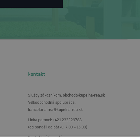
kontakt
obchod@kupelna-rea.sk
Služby zákazníkom:
Veľkoobchodná spolupráca:
kancelaria.rea@kupelna-rea.sk
Linka pomoci: +421 233329788
(od pondělí do pátku: 7:00 – 15:00)
Kontaktný formulár