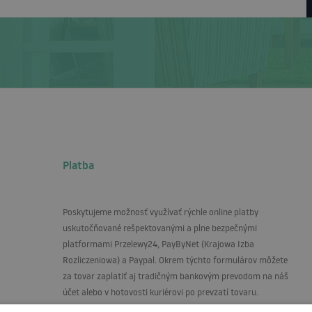
Platba
Poskytujeme možnosť využívať rýchle online platby
uskutočňované rešpektovanými a plne bezpečnými
platformami Przelewy24, PayByNet (Krajowa Izba
Rozliczeniowa) a Paypal. Okrem týchto formulárov môžete
za tovar zaplatiť aj tradičným bankovým prevodom na náš
účet alebo v hotovosti kuriérovi po prevzatí tovaru.