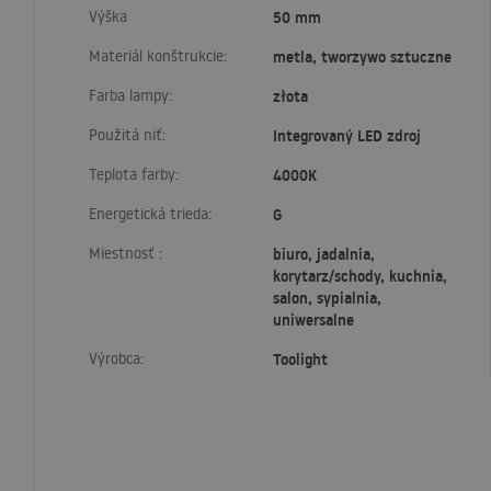
Výška
50 mm
Materiál konštrukcie:
metla, tworzywo sztuczne
Farba lampy:
złota
Použitá niť:
Integrovaný LED zdroj
Teplota farby:
4000K
Energetická trieda:
G
Miestnosť :
biuro, jadalnia,
korytarz/schody, kuchnia,
salon, sypialnia,
uniwersalne
Výrobca:
Toolight