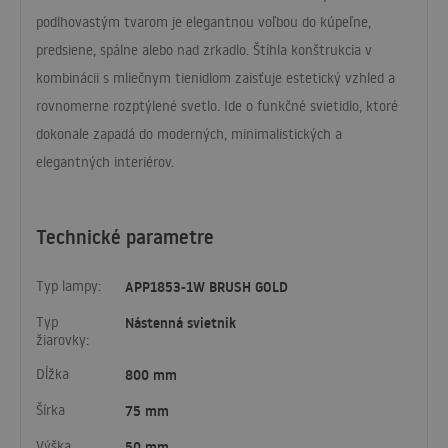
podlhovastým tvarom je elegantnou voľbou do kúpeľne,
predsiene, spálne alebo nad zrkadlo. Štíhla konštrukcia v
kombinácii s mliečnym tienidlom zaisťuje estetický vzhled a
rovnomerne rozptýlené svetlo. Ide o funkčné svietidlo, ktoré
dokonale zapadá do moderných, minimalistických a
elegantných interiérov.
Technické parametre
Typ lampy:
APP1853-1W BRUSH GOLD
Typ
Nástenná svietnik
žiarovky:
Dĺžka
800 mm
Šírka
75 mm
Výška
50 mm