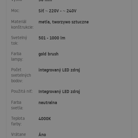
Moc:
Síť ~ 220V - ~ 240V
Materiál
metla, tworzywo sztuczne
konštrukcie:
Svetelný
501 - 1000 lm
tok:
Farba
gold brush
lampy:
Počet
integrovaný LED zdroj
svetelných
bodov:
Použitá niť:
Integrovaný LED zdroj
Farba
neutralna
svetla:
Teplota
4000K
farby:
Vrátane
Áno