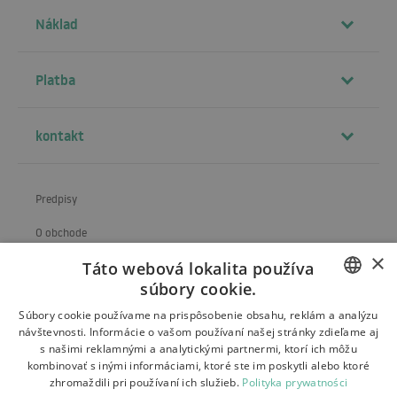
Náklad
Platba
kontakt
Predpisy
O obchode
×
Táto webová lokalita používa
Preprava
súbory cookie.
Vrátenie a reklamácia
POLISH
Súbory cookie používame na prispôsobenie obsahu, reklám a analýzu
návštevnosti. Informácie o vašom používaní našej stránky zdieľame aj
Platby
BULGARIAN
s našimi reklamnými a analytickými partnermi, ktorí ich môžu
kombinovať s inými informáciami, ktoré ste im poskytli alebo ktoré
Kontakt
CZECH
zhromaždili pri používaní ich služieb.
Polityka prywatności