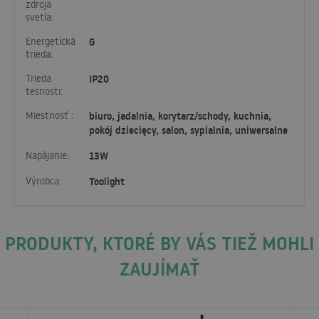
zdroja
svetla:
Energetická
G
trieda:
Trieda
IP20
tesnosti:
Miestnosť :
biuro, jadalnia, korytarz/schody, kuchnia,
pokój dziecięcy, salon, sypialnia, uniwersalne
Napájanie:
13W
Výrobca:
Toolight
PRODUKTY, KTORÉ BY VÁS TIEŽ MOHLI
ZAUJÍMAŤ