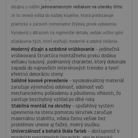
jednoramenným vešiakom na uteráky Otto
dizajnu s naším
.
Je to skvelá voľba do každej kúpeľne, ktorá predstavuje
praktický a zároveň mimoriadne štýlový prvok vybavenia.
Vyrobený s dôrazom na najmenšie detaily, vešiak určite splní
očakávania tých, ktorí oceňujú moderné a odolné riešenia.
Moderný dizajn a ozdobné vrúbkovanie
– jedinečná
vrúbkovaná štruktúra montážneho prvku dodáva
vešiaku luxusný, podmanivý charakter, ktorý dokonale
zapadá do najnovších interiérových trendov a tvorí
efektnú dekoráciu steny.
Solidné kovové prevedenie
– vysokokvalitný materiál
zaručuje výnimočnú odolnosť, odolnosť voči
mechanickému poškodeniu a pôsobeniu vlhkosti, čo
zaisťuje bezchybný vzhľad po dlhé roky.
Stabilná montáž na skrutky
– spoľahlivý systém
upevnenia na stenu pomocou skrutiek zaručuje
maximálnu stabilitu, vďaka čomu vešiak bez
problémov unesie aj ťažký, mokrý osušku.
Univerzálnosť a bohatá škála farieb
– dostupnosť v
mnohých povrchových úpravách, ako je klasický