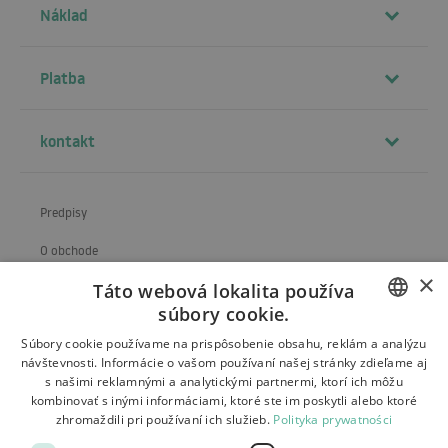
Náklad
Platba
kontakt
Predpisy
O obchode
×
Táto webová lokalita používa
Preprava
súbory cookie.
Vrátenie a reklamácia
POLISH
Súbory cookie používame na prispôsobenie obsahu, reklám a analýzu
návštevnosti. Informácie o vašom používaní našej stránky zdieľame aj
Platby
BULGARIAN
s našimi reklamnými a analytickými partnermi, ktorí ich môžu
kombinovať s inými informáciami, ktoré ste im poskytli alebo ktoré
Kontakt
CZECH
zhromaždili pri používaní ich služieb.
Polityka prywatności
FRENCH