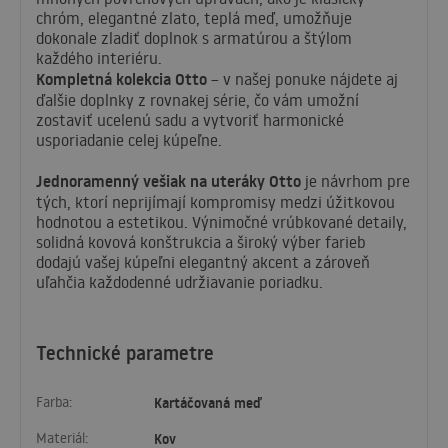
chróm, elegantné zlato, teplá meď, umožňuje
dokonale zladiť doplnok s armatúrou a štýlom
každého interiéru.
Kompletná kolekcia Otto
– v našej ponuke nájdete aj
ďalšie doplnky z rovnakej série, čo vám umožní
zostaviť ucelenú sadu a vytvoriť harmonické
usporiadanie celej kúpeľne.
Jednoramenný vešiak na uteráky Otto
je návrhom pre
tých, ktorí neprijímají kompromisy medzi úžitkovou
hodnotou a estetikou. Výnimočné vrúbkované detaily,
solidná kovová konštrukcia a široký výber farieb
dodajú vašej kúpeľni elegantný akcent a zároveň
uľahčia každodenné udržiavanie poriadku.
Technické parametre
Farba:
Kartáčovaná meď
Materiál:
Kov