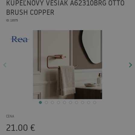
KÚPEĽŇOVÝ VEŠIAK A62310BRG OTTO
BRUSH COPPER
ID: 13575
CENA
21.00
€