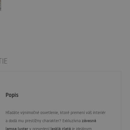
IE
Popis
Hľadáte výnimočné osvetlenie, ktoré premení váš interiér
závesná
a dodá mu prestížny charakter? Exkluzívna
lampa luster
lesklá zlatá
v prevedení
je ideálnym