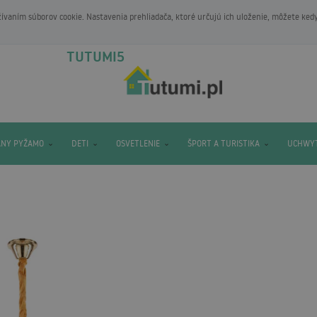
vaním súborov cookie. Nastavenia prehliadača, ktoré určujú ich uloženie, môžete ked
TUTUMI5
ANY PYŽAMO
DETI
OSVETLENIE
ŠPORT A TURISTIKA
UCHWYT