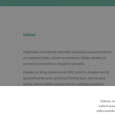
Náklad
Objednávky odosielame najneskôr nasledujúci pracovný deň po
ich zaplatení (alebo výbere na dobierku). Všetky zásielky sú
poistené a starostlivo a bezpečne zabalené.
Zásielky do 30 kg zasiela kuriér
DPD
, zatiaľ čo zásielky nad 30
kg zasiela prepravná spoločnosť Rohlig-Suus. Sprchovacie
kabíny, dvere a ďalšie výrobky, ktoré si vyžadujú osobitnú
starostlivosť, zasielame na paletách, vo zvislej polohe, na
špeciálne postavený stojan.
Súbory co
vašom použ
môžu kombino