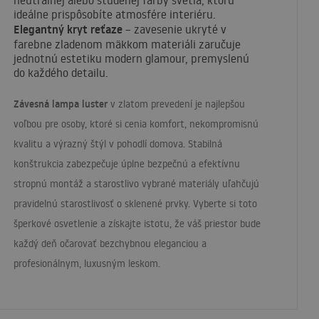
neutrálnej alebo studenej farby svetla, ktorú
ideálne prispôsobíte atmosfére interiéru.
Elegantný kryt reťaze
– zavesenie ukryté v
farebne zladenom mäkkom materiáli zaručuje
jednotnú estetiku modern glamour, premyslenú
do každého detailu.
Závesná lampa luster
v zlatom prevedení je najlepšou
voľbou pre osoby, ktoré si cenia komfort, nekompromisnú
kvalitu a výrazný štýl v pohodlí domova. Stabilná
konštrukcia zabezpečuje úplne bezpečnú a efektívnu
stropnú montáž a starostlivo vybrané materiály uľahčujú
pravidelnú starostlivosť o sklenené prvky. Vyberte si toto
šperkové osvetlenie a získajte istotu, že váš priestor bude
každý deň očarovať bezchybnou eleganciou a
profesionálnym, luxusným leskom.