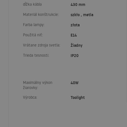
dĺžka kábla
430 mm
Materiál konštrukcie:
szkło , metla
Farba lampy:
złota
Použitá niť:
E14
Vrátane zdroja svetla:
Žiadny
Trieda tesnosti:
IP20
Maximálny výkon
40W
žiarovky:
Výrobca:
Toolight