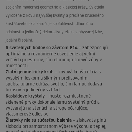
spojením modernej geometrie a klasickej krásy. Svietidlo
vyrobené z kovu najvyššej kvality a precízne brúseného
krištáľového skla zaručuje spoľahlivosť, dlhoročnú
odolnosť a jedinečný dekoratívny efekt v obývacej izbe,
jedálni či spálni.
6 svetelných bodov so závitom E14
– zabezpečujú
optimálne a rovnomerné osvetlenie aj veľmi
veľkých priestorov, čím eliminujú tmavé zóny v
miestnosti.
Zlatý geometrický kruh
– kovová konštrukcia s
vysokým leskom a šikmým prelísovaním
spektakulárne odráža svetlo, čím lampe dodáva
luxusný a jedinečný vzhľad.
Kaskádové kryštály
– husto rozmiestnené
sklenené prvky dokonale lámu svetelný prúd a
vytvárajú na stenách a strope očarujúce,
viacsmerové odlesky.
Žiarovky nie sú súčasťou balenia
– získavate plnú
slobodu pri samostatnom výbere výkonu a teplej,