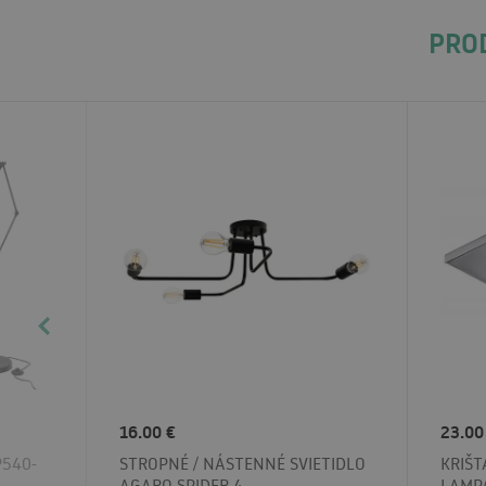
PROD
16.00 €
23.00
P540-
STROPNÉ / NÁSTENNÉ SVIETIDLO
KRIŠ
AGARO SPIDER 4
LAMP