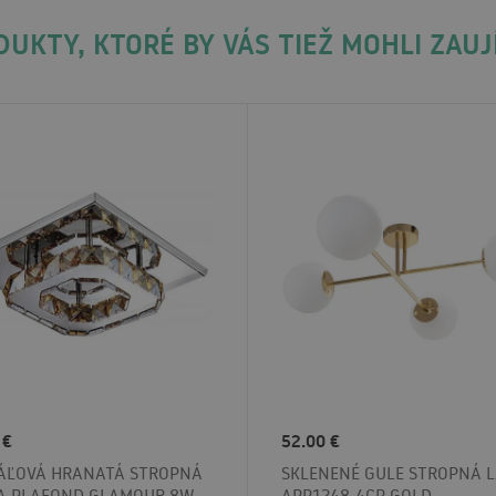
UKTY, KTORÉ BY VÁS TIEŽ MOHLI ZAU
 €
52.00 €
TÁĽOVÁ HRANATÁ STROPNÁ
SKLENENÉ GULE STROPNÁ 
A PLAFOND GLAMOUR 8W
APP1248-4CP GOLD