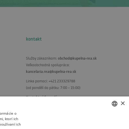
kontakt
obchod@kupelna-rea.sk
Služby zákazníkom:
Veľkoobchodná spolupráca:
kancelaria.rea@kupelna-rea.sk
Linka pomoci: +421 233329788
(od pondělí do pátku: 7:00 – 15:00)
Kontaktný formulár
×
formácie o
, ktorí ich
POLISH
používaní ich
BULGARIAN