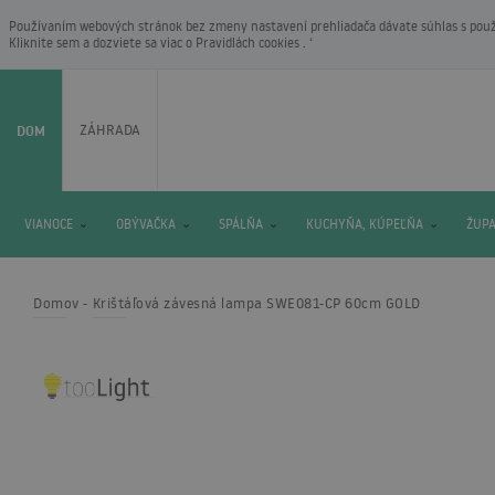
Používaním webových stránok bez zmeny nastavení prehliadača dávate súhlas s použí
Kliknite sem a dozviete sa viac o
Pravidlách cookies
. ‘
DOM
ZÁHRADA
VIANOCE
OBÝVAČKA
SPÁLŇA
KUCHYŇA, KÚPEĽŇA
ŽUP
Domov
Krištáľová závesná lampa SWE081-CP 60cm GOLD