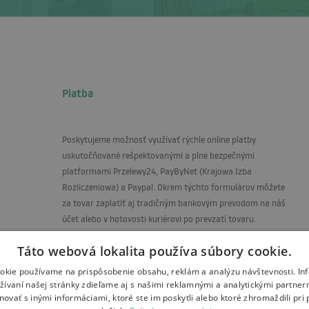
Platba
Poskytujeme možnosť využívať rýchle online platby
uskutočňované rešpektovanými a plne bezpečnými
platformami Przelewy24, PayByNet (Krajowa Izba
Rozliczeniowa) a Paypal. Okrem týchto formulárov môžete
za tovar zaplatiť aj tradičným bankovým prevodom na náš
účet alebo v hotovosti kuriérovi po prevzatí tovaru.
Číslo účtu pre platby:
Táto webová lokalita používa súbory cookie.
PL28 1500 1344 1213 4008 0113 0000
okie používame na prispôsobenie obsahu, reklám a analýzu návštevnosti. In
ívaní našej stránky zdieľame aj s našimi reklamnými a analytickými partnermi
vať s inými informáciami, ktoré ste im poskytli alebo ktoré zhromaždili pri 