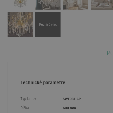
Pozrieť viac
PO
Technické parametre
Typ lampy:
SWE081-CP
Dĺžka
600 mm