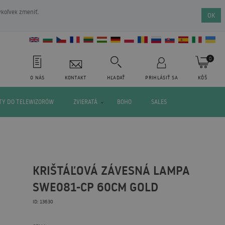
ykoľvek zmeniť.
OK
0
O NÁS
KONTAKT
HĽADAŤ
PRIHLÁSIŤ SA
KÔŠ
Y DO TELEWIZORÓW
ZVIERATÁ
BOHO
SALES
KRIŠTÁĽOVÁ ZÁVESNÁ LAMPA
SWE081-CP 60CM GOLD
ID: 13630