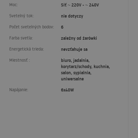
Moc:
Síť ~ 220V - ~ 240V
Svetelný tok:
nie dotyczy
Počet svetelných bodov:
6
Farba svetla:
zależny od żarówki
Energetická trieda:
nevzťahuje sa
Miestnosť :
biuro, jadalnia,
korytarz/schody, kuchnia,
salon, sypialnia,
uniwersalne
Napájanie:
6x40W